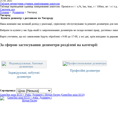
21.01.2025
Таблиця переведення одиниць вимірювання алкоголю
Таблиця переведення одиниць вимірювання алкоголю. Проміле в г / л,%, bac, brac, г / 100мл, мг / л і т.д.
Смотреть все
Головна
>
Дозиметри
> Ужгород
Ужгород
Купити дозиметр з доставкою по Ужгороду
Наша компанія має великий досвід у реалізації, сервісному обслуговуванні та ремонті дозиметрів для в
Вибрати та купити у нас будь-який із запропонованих дозиметрів не складе великої праці, достатньо ли
Варто уточнити, що всі замовлення будуть оброблені з 9-00 до 17-00, у всі дні, крім вихідних та держа
За сферою застосування дозиметри розділені на категорії:
Професійні дозиметри
Індивідуальні, побутові
дозиметри
Сортировка:
GreenTest mini ECO + Риба. Дозиметр і Нітрат-Тестер (GreenTest mini ECO)