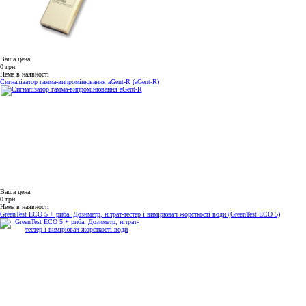
Ваша цена:
0 грн.
Нема в наявності
Сигналізатор гамма-випромінювання aGent-R (aGent-R)
Ваша цена:
0 грн.
Нема в наявності
GreenTest ECO 5 + риба. Дозиметр, нітрат-тестер і вимірювач жорсткості води (GreenTest ECO 5)