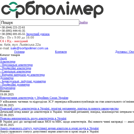
Знайти
+38 (044) 221-22-61
+38 (095) 444-41-35
+38 (096) 691-05-55
Зворотний дзвінок
Пн - Пт с 9:00 до 16:00
Сб і Нд - вихідний
м. Київ, вул. Львівська 22а
e-mail:
sale@sorbpolimer.com.ua
Головна
Контакти
Доставка / Опл
Каталог товарів
Акції
Алкотестери
- Персональні алкотестери
- Професійні алкотестери
- Спеціальні алкотестери
- Витратні матеріали до алкотестера
Дозиметри
- Індивідуальні, побутові дозиметри
- Професійні дозиметри
Нітратоміри
Новини
19.09.2025
Використання алкотестерів у Збройних Силах України
У військових частинах та підрозділах ЗСУ перевірка військовослужбовців на стан алкогольного сп’янін
03.06.2025
Правовий статус алкотестерів в Україні: технічні регламенти, повірка та вимоги законодавства
Детальний огляд вимог до алкотестерів в Україні: технічний регламент, повірка, міжповірочні інтервали
02.06.2025
Правова невизначеність щодо алкотестерів в Україні
В Україні досі діє застарілий наказ МОЗ та МВС щодо алкотестерів. Які вимоги чинні насправді — аналіз
30.05.2025
Аналіз правового статусу допустимої норми алкоголю в крові водія в Україні
Аналіз правового статусу допустимої норми алкоголю в крові водія в Україні