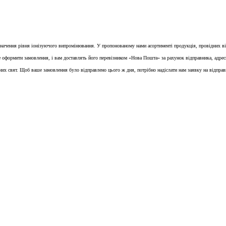
изначення рівня іонізуючого випромінювання. У пропонованому нами асортименті продукція, провідних ві
ше оформити замовлення, і вам доставлять його перевізником «Нова Пошта» за рахунок відправника, адре
вних свят. Щоб ваше замовлення було відправлено цього ж дня, потрібно надіслати нам заявку на відправк