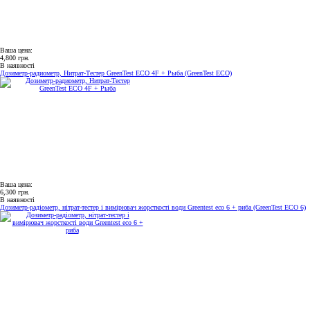
Ваша цена:
4,800 грн.
В наявності
Дозиметр-радиометр, Нитрат-Тестер GreenTest ECO 4F + Рыба (GreenTest ECO)
Ваша цена:
6,300 грн.
В наявності
Дозиметр-радіометр, нітрат-тестер і вимірювач жорсткості води Greentest eco 6 + риба (GreenTest ECO 6)