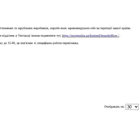
тчизняних та зарубіжних виробників, вироби яких зарекомендували себе на території нашої країни.
си відділень в Ужгороді можна подивитися тут,
https://novaposhta.ua/frontend/brunchoffices /
.
у до 15-00, це пов'язано зі специфікою роботи перевізника.
Отображать по: