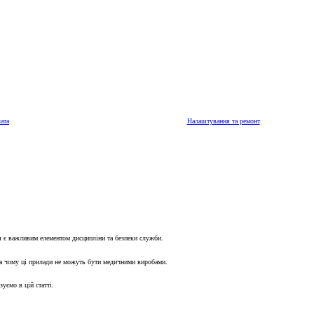
ата
Налаштування та ремонт
ня є важливим елементом дисципліни та безпеки служби.
 та чому ці прилади не можуть бути медичними виробами.
уємо в цій статті.