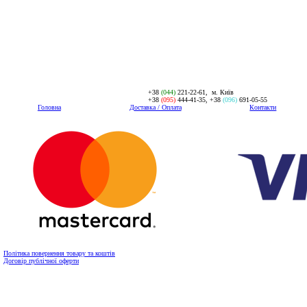
+38
(044)
221-22-61, м. Київ
+38
(095)
444-41-35, +38
(096)
691-05-55
Головна
Доставка / Оплата
Контакти
Політика повернення товару та коштів
Договір публічної оферти