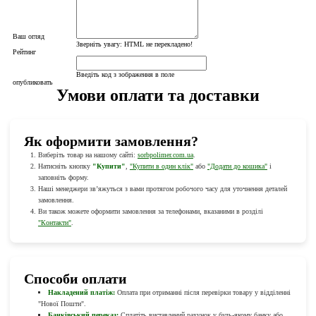
Ваш огляд
Зверніть увагу:
HTML не перекладено!
Рейтинг
Введіть код з зображення в поле
опубликовать
Умови оплати та доставки
Як оформити замовлення?
Виберіть товар на нашому сайті:
sorbpolimer.com.ua
.
Натисніть кнопку
"Купити"
,
"Купити в один клік"
або
"Додати до кошика"
і
заповніть форму.
Наші менеджери зв’яжуться з вами протягом робочого часу для уточнення деталей
замовлення.
Ви також можете оформити замовлення за телефонами, вказаними в розділі
"Контакти"
.
Способи оплати
Накладений платіж:
Оплата при отриманні після перевірки товару у відділенні
"Нової Пошти".
Банківський переказ:
Сплатіть виставлений рахунок у будь-якому банку або