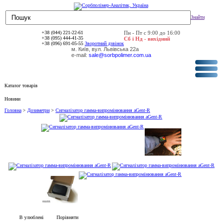
Знайти
+38 (044) 221-22-61
Пн - Пт с 9:00 до 16:00
+38 (095) 444-41-35
Сб і Нд - вихідний
+38 (096) 691-05-55
Зворотний дзвінок
м. Київ, вул. Львівська 22а
e-mail:
sale@sorbpolimer.com.ua
Каталог товарів
Новини
Головна
>
Дозиметри
>
Сигналізатор гамма-випромінювання aGent-R
В улюблені
Порівняти