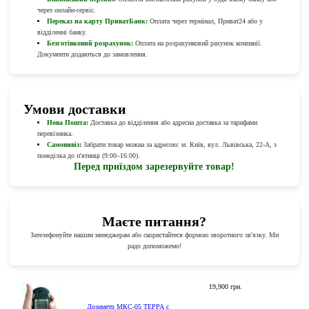
через онлайн-сервіс.
Переказ на карту ПриватБанк:
Оплата через термінал, Приват24 або у
відділенні банку.
Безготівковий розрахунок:
Оплата на розрахунковий рахунок компанії.
Документи додаються до замовлення.
Умови доставки
Нова Пошта:
Доставка до відділення або адресна доставка за тарифами
перевізника.
Самовивіз:
Забрати товар можна за адресою: м. Київ, вул. Львівська, 22-А, з
понеділка до п'ятниці (9:00–16:00).
Перед приїздом зарезервуйте товар!
Маєте питання?
Зателефонуйте нашим менеджерам або скористайтеся формою зворотного зв'язку. Ми
радо допоможемо!
19,900 грн.
Дозиметр МКС-05 ТЕРРА с