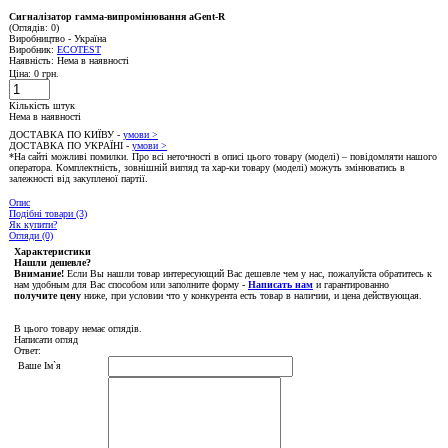
Сигналізатор гамма-випромінювання aGent-R
(Оглядів: 0)
Виробництво - Україна
Виробник:
ЕСОTEST
Наявність:
Нема в наявності
Ціна:
0 грн.
Кількість штук
Нема в наявності
ДОСТАВКА ПО КИЇВУ -
умови >
ДОСТАВКА ПО УКРАЇНІ -
умови >
*На сайті можливі помилки. Про всі неточності в описі цього товару (моделі) – повідомляти нашого
оператора. Комплектність, зовнішній вигляд та хар-ки товару (моделі) можуть змінюватись в
залежності від закупленої партії.
Опис
Подібні товари (3)
Як купити?
Огляди (0)
Характеристики
Нашли дешевле?
Внимание!
Если Вы нашли товар интересующий Вас дешевле чем у нас, пожалуйста обратитесь к
нам удобным для Вас способом или заполните форму -
Написать нам
и гарантированно
получите цену
ниже, при условии что у конкурента есть товар в наличии, и цена действующая.
В цього товару немає оглядів.
Написати огляд
Ответ:
Ваше Ім`я