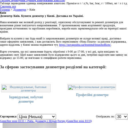
Таблиця переведення одиниць вимірювання алкоголю
Таблиця переведення одиниць вимірювання алкоголю. Проміле в г / л,%, bac, brac, г / 100мл, мг / л і т.д.
Смотреть все
Головна
>
Дозиметри
> Київ
Київ
Дозиметр Київ. Купити дозиметр у Києві. Доставка по Україні.
Наша компанія має великий досвід у реалізації, сервісному обслуговуванні та ремонті дозиметрів для
визначення рівня іонізуючого випромінювання. У пропонованому нами асортименті продукція,
провідних вітчизняних та зарубіжних виробників, вироби яких зарекомендували себе на території нашої
країни.
Вибрати та купити у нас будь-який із запропонованих дозиметрів не складе великої праці, достатньо
лише оформити замовлення, і вам доставлять його перевізником «Нова Пошта» за рахунок відправника,
адреси відділень у Києві можна подивитися тут,
https://novaposhta.ua/frontend/brunchoffices/
.
Варто уточнити, що всі замовлення будуть оброблені з 9-00 до 17-00, у всі дні, крім вихідних та
державних свят. Щоб ваше замовлення було відправлено цього ж дня, потрібно надіслати нам заявку на
відправку до 15-00, це пов'язано зі специфікою роботи перевізника.
За сферою застосування дозиметри розділені на категорії:
Професійні дозиметри
Індивідуальні, побутові
дозиметри
Сортировка:
Отображать по:
GreenTest mini ECO + Риба. Дозиметр і Нітрат-Тестер (GreenTest mini ECO)