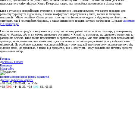
пам'яток, що належать до різних епох, а також багато музеїв і храмів. Велике значення для всього
православного світу відіграє Києво-Печерська лавра, яка приваблює паломників з різних країн.
Київ є сучасною європейською столицею, з розвиненою інфраструктурою, тут багато зроблено для
розвитку туризму та відпочинку, а також комфортного перебування у місті, гостей та місцевих
мешканців. Місто постійно збільшується, тому що тут інтенсивно ведеться будівництво різних, як
житлових, так і комерційних будівель, а також інтенсивно зводять котеджі та будинки. Шукаєте
дозиметр
у Кіровограді?
І якщо ви хочете придбати нерухомість у тому чи іншому районі міста чи його околиць, у конкретному
місці чи будинку, або ж ви хочете тимчасово оселитися у Києві, то важливою складовою є екологічна та
радіаційна безпека. Щоб точно переконатися в правильності вибору, має сенс мати при собі персональний
дозіметр, який дозволить вам визначити, з досить великою точністю радіаційний фон у вибраній вами
місцевості. Це особливо важливо, оскільки найбільшу дозу радіації протягом року людина отримує від
ділянки землі, де проживає, а також від предметів, що її оточують. Тому важливо від початку зробити
правильний вибір.
Головна
Доставка / Оплата
Контакти
Мапа сайту
Політика повернення товару та коштів
Договір публічної оферти
+38
(044)
221-22-61, м. Київ
+38
(095)
444-41-35, +38
(096)
691-05-55