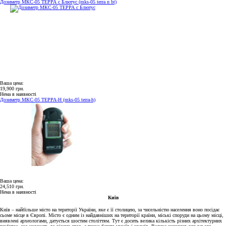
Дозиметр МКС-05 ТЕРРА с Блютус (mks-05 terra n bt)
Ваша цена:
19,900 грн.
Нема в наявності
Дозиметр МКС-05 ТЕРРА-Н (mks-05 terra-h)
Ваша цена:
24,510 грн.
Нема в наявності
Київ
Київ – найбільше місто на території України, яке є її столицею, за чисельністю населення воно посідає
сьоме місце в Європі. Місто є одним із найдавніших на території країни, міські споруди на цьому місці,
виявлені археологами, датується шостим століттям. Тут є досить велика кількість різних архітектурних