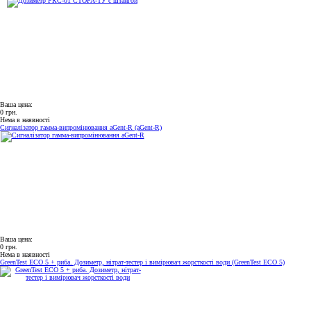
Ваша цена:
0 грн.
Нема в наявності
Сигналізатор гамма-випромінювання aGent-R (aGent-R)
Ваша цена:
0 грн.
Нема в наявності
GreenTest ECO 5 + риба. Дозиметр, нітрат-тестер і вимірювач жорсткості води (GreenTest ECO 5)