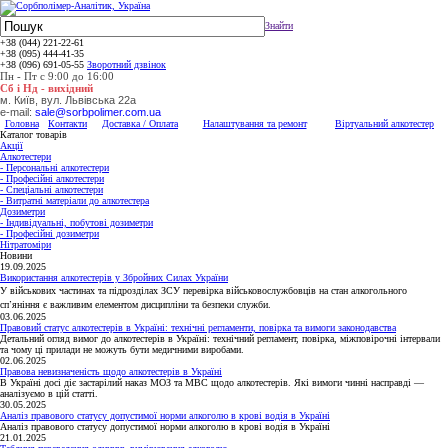
Знайти
+38 (044) 221-22-61
+38 (095) 444-41-35
+38 (096) 691-05-55
Зворотний дзвінок
Пн - Пт с 9:00 до 16:00
Сб і Нд - вихідний
м. Київ, вул. Львівська 22а
e-mail:
sale@sorbpolimer.com.ua
Головна
Контакти
Доставка / Оплата
Налаштування та ремонт
Віртуальний алкотестер
Каталог товарів
Акції
Алкотестери
- Персональні алкотестери
- Професійні алкотестери
- Спеціальні алкотестери
- Витратні матеріали до алкотестера
Дозиметри
- Індивідуальні, побутові дозиметри
- Професійні дозиметри
Нітратоміри
Новини
19.09.2025
Використання алкотестерів у Збройних Силах України
У військових частинах та підрозділах ЗСУ перевірка військовослужбовців на стан алкогольного
сп’яніння є важливим елементом дисципліни та безпеки служби.
03.06.2025
Правовий статус алкотестерів в Україні: технічні регламенти, повірка та вимоги законодавства
Детальний огляд вимог до алкотестерів в Україні: технічний регламент, повірка, міжповірочні інтервали
та чому ці прилади не можуть бути медичними виробами.
02.06.2025
Правова невизначеність щодо алкотестерів в Україні
В Україні досі діє застарілий наказ МОЗ та МВС щодо алкотестерів. Які вимоги чинні насправді —
аналізуємо в цій статті.
30.05.2025
Аналіз правового статусу допустимої норми алкоголю в крові водія в Україні
Аналіз правового статусу допустимої норми алкоголю в крові водія в Україні
21.01.2025