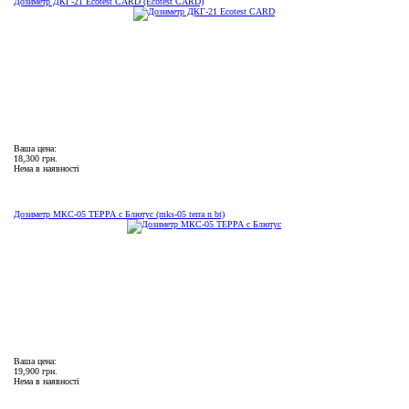
Дозиметр ДКГ-21 Ecotest CARD (Ecotest CARD)
Ваша цена:
18,300 грн.
Нема в наявності
Дозиметр МКС-05 ТЕРРА с Блютус (mks-05 terra n bt)
Ваша цена:
19,900 грн.
Нема в наявності