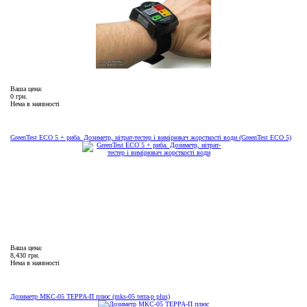
Ваша цена:
0 грн.
Нема в наявності
GreenTest ECO 5 + риба. Дозиметр, нітрат-тестер і вимірювач жорсткості води (GreenTest ECO 5)
Ваша цена:
8,430 грн.
Нема в наявності
Дозиметр МКС-05 ТЕРРА-П плюс (mks-05 terra-p plus)