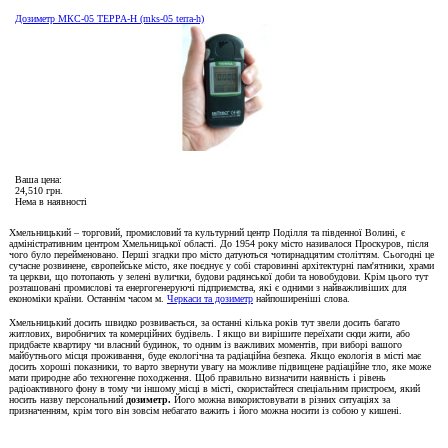
Дозиметр МКС-05 ТЕРРА-Н (mks-05 terra-h)
Ваша цена:
24,510 грн.
Нема в наявності
Хмельницький – торговий, промисловий та культурний центр Поділля та південної Волині, є
адміністративним центром Хмельницької області. До 1954 року місто називалося Проскуров, після
чого було перейменовано. Перші згадки про місто датуються чотирнадцятим століттям. Сьогодні це
сучасне розвинене, європейське місто, яке поєднує у собі старовинні архітектурні пам'ятники, храми
та церкви, що потопають у зелені вулички, будови радянської доби та новобудови. Крім цього тут
розташовані промислові та енергогенеруючі підприємства, які є одними з найважливіших для
економіки країни. Останнім часом м.
Черкаси та дозиметр
найпоширеніші слова.
Хмельницький досить швидко розвивається, за останні кілька років тут звели досить багато
житлових, виробничих та комерційних будівель. І якщо ви вирішите переїхати сюди жити, або
придбаєте квартиру чи власний будинок, то одним із важливих моментів, при виборі вашого
майбутнього місця проживання, буде екологічна та радіаційна безпека. Якщо екологія в місті має
досить хороші показники, то варто звернути увагу на можливе підвищене радіаційне тло, яке може
мати природне або техногенне походження. Щоб правильно визначити наявність і рівень
радіоактивного фону в тому чи іншому місці в місті, скористайтеся спеціальним пристроєм, який
носить назву персональний
дозиметр.
Його можна використовувати в різних ситуаціях за
призначенням, крім того він зовсім небагато важить і його можна носити із собою у кишені.