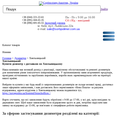
Знайти
+38 (044) 221-22-61
Пн - Пт с 9:00 до 16:00
+38 (095) 444-41-35
Сб і Нд - вихідний
+38 (096) 691-05-55
Зворотний дзвінок
м. Київ, вул. Львівська 22а
e-mail:
sale@sorbpolimer.com.ua
Каталог товарів
Новини
Головна
>
Дозиметри
> Хмельницький
Хмельницький
Купити дозиметр з доставкою по Хмельницькому
Наша компанія має великий досвід у реалізації, сервісному обслуговуванні та ремонті дозиметрів
для визначення рівня іонізуючого випромінювання. У пропонованому нами асортименті продукція,
провідних вітчизняних та зарубіжних виробників, вироби яких зарекомендували себе на території
нашої країни.
Вибрати та купити у нас будь-який із запропонованих дозиметрів не складе великої праці, достатньо
лише оформити замовлення, і вам доставлять його перевізником «Нова Пошта» за рахунок
відправника, адреси відділень у Хмельницькому можна подивитися тут,
https://novaposhta.ua/frontend/brunchoffices /
.
Варто уточнити, що всі замовлення будуть оброблені з 9-00 до 17-00, у всі дні, крім вихідних та
державних свят. Щоб ваше замовлення було відправлено цього ж дня, потрібно надіслати нам
заявку на відправку до 15-00, це пов'язано зі специфікою роботи перевізника.
За сферою застосування дозиметри розділені на категорії: