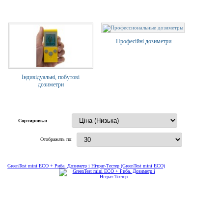
Професійні дозиметри
Індивідуальні, побутові
дозиметри
Сортировка:
Отображать по:
GreenTest mini ECO + Риба. Дозиметр і Нітрат-Тестер (GreenTest mini ECO)