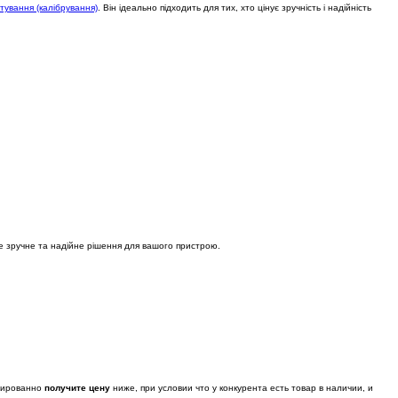
ування (калібрування)
. Він ідеально підходить для тих, хто цінує зручність і надійність
Це зручне та надійне рішення для вашого пристрою.
тированно
получите цену
ниже, при условии что у конкурента есть товар в наличии, и