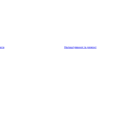
лата
Налаштування та ремонт