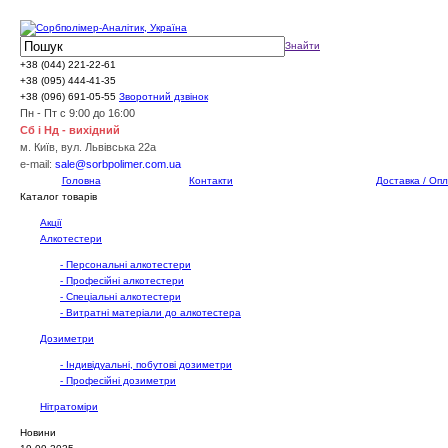
Знайти
+38 (044) 221-22-61
+38 (095) 444-41-35
+38 (096) 691-05-55
Зворотний дзвінок
Пн - Пт с 9:00 до 16:00
Сб і Нд - вихідний
м. Київ, вул. Львівська 22а
e-mail:
sale@sorbpolimer.com.ua
Головна
Контакти
Доставка / Оп
Каталог товарів
Акції
Алкотестери
- Персональні алкотестери
- Професійні алкотестери
- Спеціальні алкотестери
- Витратні матеріали до алкотестера
Дозиметри
- Індивідуальні, побутові дозиметри
- Професійні дозиметри
Нітратоміри
Новини