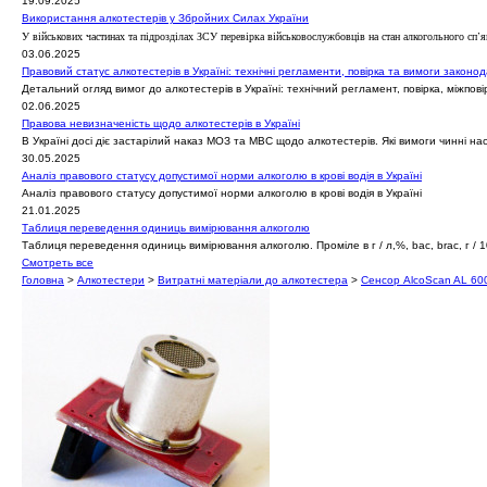
19.09.2025
Використання алкотестерів у Збройних Силах України
У військових частинах та підрозділах ЗСУ перевірка військовослужбовців на стан алкогольного сп’
03.06.2025
Правовий статус алкотестерів в Україні: технічні регламенти, повірка та вимоги законо
Детальний огляд вимог до алкотестерів в Україні: технічний регламент, повірка, міжпо
02.06.2025
Правова невизначеність щодо алкотестерів в Україні
В Україні досі діє застарілий наказ МОЗ та МВС щодо алкотестерів. Які вимоги чинні нас
30.05.2025
Аналіз правового статусу допустимої норми алкоголю в крові водія в Україні
Аналіз правового статусу допустимої норми алкоголю в крові водія в Україні
21.01.2025
Таблиця переведення одиниць вимірювання алкоголю
Таблиця переведення одиниць вимірювання алкоголю. Проміле в г / л,%, bac, brac, г / 100
Смотреть все
Головна
>
Алкотестери
>
Витратні матеріали до алкотестера
>
Сенсор AlcoScan AL 60