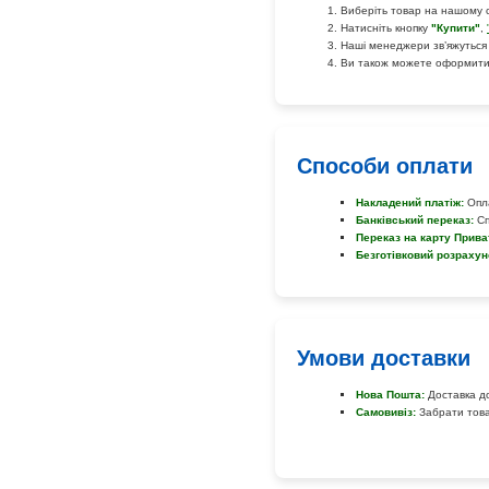
Виберіть товар на нашому 
Натисніть кнопку
"Купити"
,
Наші менеджери зв’яжуться
Ви також можете оформити
Способи оплати
Накладений платіж:
Опла
Банківський переказ:
Сп
Переказ на карту Прива
Безготівковий розрахун
Умови доставки
Нова Пошта:
Доставка до
Самовивіз:
Забрати товар