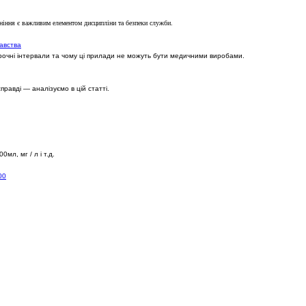
яніння є важливим елементом дисципліни та безпеки служби.
давства
вірочні інтервали та чому ці прилади не можуть бути медичними виробами.
правді — аналізуємо в цій статті.
мл, мг / л і т.д.
00