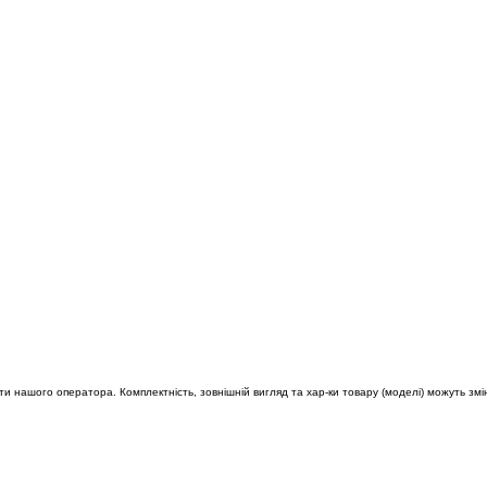
яти нашого оператора. Комплектність, зовнішній вигляд та хар-ки товару (моделі) можуть змін