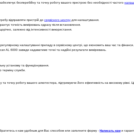
забезпечує безперебійну та точну роботу вашого пристрою без необхідності частого
налашт
ребу відправляти пристрій до
сервісного центру
для налаштування.
антує точність вимірювань одразу після встановлення.
орічно, залежно від інтенсивності використання.
 регулярному налаштуванні приладу в сервісному центрі, що економить ваш час та фінанси.
can AL 6000 завжди надаватиме точні та надійні результати вимірювань.
льну установку та функціонування.
о терміну служби.
у та точну роботу вашого алкотестера, підтримуючи його ефективність на високому рівні. 
братитесь к нам удобным для Вас способом или заполните форму -
Написать нам
и гаран