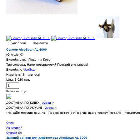
В улюблені
Порівняти
Сенсор AlcoScan AL 6000
(Оглядів: 0)
Виробництво: Південна Корея
Тип сенсора: Напівпровідниковий Простий в установці
Виробник:
AlcoScan
Наявність:
В наявності
Ціна:
1,620 грн.
Кількість штук
ДОСТАВКА ПО КИЇВУ -
умови >
ДОСТАВКА ПО УКРАЇНІ -
умови >
*На сайті можливі помилки. Про всі неточності в описі цього товару (моделі) – повідомл
Опис
Як купити?
Огляди (0)
Змінний сенсор для алкотестера AlcoScan AL 6000