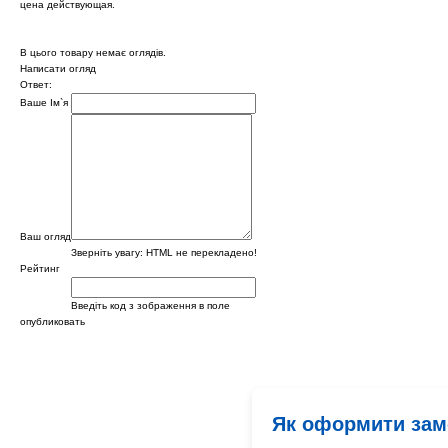
цена действующая.
В цього товару немає оглядів.
Написати огляд
Ответ:
Ваше Ім`я
Ваш огляд
Зверніть увагу:
HTML не перекладено!
Рейтинг
Введіть код з зображення в поле
опубликовать
Як оформити за