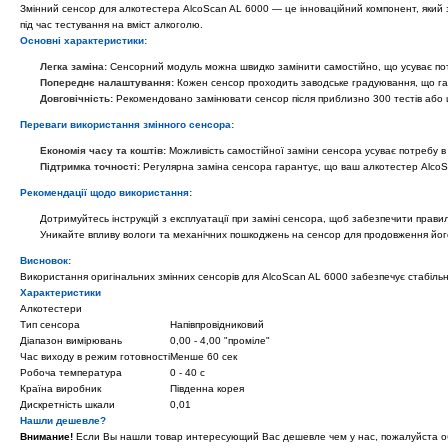
Змінний сенсор для алкотестера AlcoScan AL 6000 — це інноваційний компонент, який 
під час тестування на вміст алкоголю.
Основні характеристики:
Легка заміна:
Сенсорний модуль можна швидко замінити самостійно, що усуває пот
Попереднє налаштування:
Кожен сенсор проходить заводське градуювання, що гар
Довговічність:
Рекомендовано замінювати сенсор після приблизно 300 тестів або щ
Переваги використання змінного сенсора:
Економія часу та коштів:
Можливість самостійної заміни сенсора усуває потребу в
Підтримка точності:
Регулярна заміна сенсора гарантує, що ваш алкотестер AlcoS
Рекомендації щодо використання:
Дотримуйтесь інструкцій з експлуатації при заміні сенсора, щоб забезпечити прави
Уникайте впливу вологи та механічних пошкоджень на сенсор для продовження йог
Висновок:
Використання оригінальних змінних сенсорів для AlcoScan AL 6000 забезпечує стабільн
Характеристики
Алкотестери
Тип сенсора
Напівпровідниковий
Діапазон вимірювань
0,00 - 4,00 "проміле"
Час виходу в режим готовності
Менше 60 сек
Робоча температура
0 - 40 с
Країна виробник
Південна корея
Дискретність шкали
0,01
Нашли дешевле?
Внимание!
Если Вы нашли товар интересующий Вас дешевле чем у нас, пожалуйста о