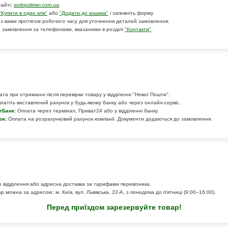
сайті:
sorbpolimer.com.ua
.
"Купити в один клік"
або
"Додати до кошика"
і заповніть форму.
 з вами протягом робочого часу для уточнення деталей замовлення.
 замовлення за телефонами, вказаними в розділі
"Контакти"
.
та при отриманні після перевірки товару у відділенні "Нової Пошти".
латіть виставлений рахунок у будь-якому банку або через онлайн-сервіс.
тБанк:
Оплата через термінал, Приват24 або у відділенні банку.
ок:
Оплата на розрахунковий рахунок компанії. Документи додаються до замовлення.
 відділення або адресна доставка за тарифами перевізника.
 можна за адресою: м. Київ, вул. Львівська, 22-А, з понеділка до п'ятниці (9:00–16:00).
Перед приїздом зарезервуйте товар!