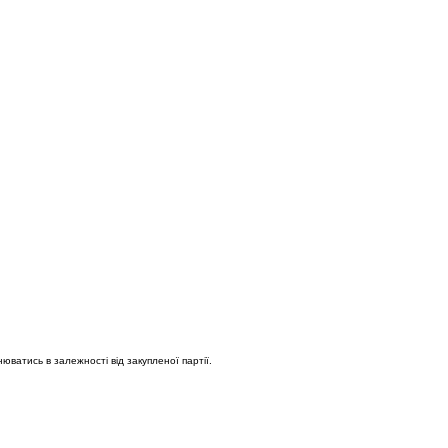
юватись в залежності від закупленої партії.