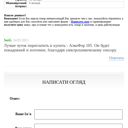
Міжповірочний
6 місяців
інтервал
Нашли дешевле?
Внимание!
Если Вы нашли товар интересующий Вас дешевле чем у нас, пожалуйста обратитесь к
нам удобным для Вас способом или заполните форму -
Написать нам
и гарантированно
получите цену
ниже, при условии что у конкурента есть товар в наличии, и цена действующая.
SerG
14.03.2015
Лучше чуток переплатить и купить - АлкоФор 105. Он будет
понадежней и поточнее, благодаря электрохимическому сенсору.
Ответить
НАПИСАТИ ОГЛЯД
Ответ:
Ваше Ім`я