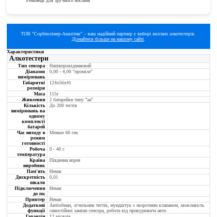
Ремінець для зручного носіння
ТОВ "Сорбполімер-Аналітик" – ваш надійний партнер у виборі якісних алкотестерів.
Дізнайтеся більше на нашому сайті
.
Характеристики
Алкотестери
Тип сенсора
Напівпровідниковий
Діапазон
0,00 - 4,00 "проміле"
вимірювань
Габаритні
124х56х41
розміри
Маса
115г
Живлення
2 батарейки типу "аа"
Кількість
До 200 тестів
вимірювань на
одному
комплекті
батарей
Час виходу в
Менше 60 сек
режим
готовності
Робоча
0 - 40 с
температура
Країна
Південна корея
виробник
Пам'ять
Немає
Дискретність
0,01
шкали
Підключення
Немає
до пк
Принтер
Немає
Додаткові
Антіобман, лічильник тестів, мундштук з зворотним клапаном, можливість
функції
самостійної заміни сенсора, робота від прикурювача авто.
Гарантія
12 місяців