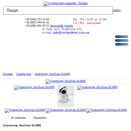
Знайти
+38 (044) 221-22-61
Пн - Пт с 9:00 до 16:00
+38 (095) 444-41-35
Сб і Нд - вихідний
+38 (096) 691-05-55
Зворотний дзвінок
м. Київ, вул. Львівська 22а
e-mail:
sale@sorbpolimer.com.ua
КАТАЛОГ ТОВАРІВ
НОВИНИ
Головна
>
Алкотестери
>
Алкотестер AlcoScan AL6000
В улюблені
Порівняти
Алкотестер AlcoScan AL6000