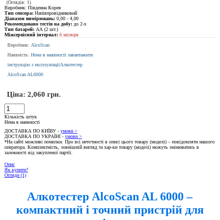
(Оглядів: 1)
Виробник: Південна Корея
Тип сенсора:
Напівпровідниковий
Діапазон вимірювань:
0,00 - 4,00
Рекомендовано тестів на добу:
до 2-х
Тип батарей:
АА (2 шт.)
Міжсервісний інтервал:
6 місяців
Виробник:
AlcoScan
Наявність:
Нема в наявності
завантажити
інструкцію з експлуатаціїАлкотестер
AlcoScan AL6000
Ціна:
2,060 грн.
Кількість штук
Нема в наявності
ДОСТАВКА ПО КИЇВУ -
умови >
ДОСТАВКА ПО УКРАЇНІ -
умови >
*На сайті можливі помилки. Про всі неточності в описі цього товару (моделі) – повідомляти нашого
оператора. Комплектність, зовнішній вигляд та хар-ки товару (моделі) можуть змінюватись в
залежності від закупленої партії.
Опис
Як купити?
Огляди (1)
Алкотестер AlcoScan AL 6000 –
компактний і точний пристрій для