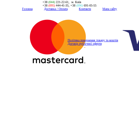
+38
(044)
221-22-61, м. Київ
+38
(095)
444-41-35, +38
(096)
691-05-55
Головна
Доставка / Оплата
Контакти
Мапа сайту
Політика повернення товару та коштів
Договір публічної оферти