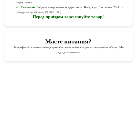
перевізника.
Самовивіз:
Забрати товар можна за адресою: м. Київ, вул. Львівська, 22-А, з
понеділка до п'ятниці (9:00–16:00).
Перед приїздом зарезервуйте товар!
Маєте питання?
Зателефонуйте нашим менеджерам або скористайтеся формою зворотного зв'язку. Ми
радо допоможемо!