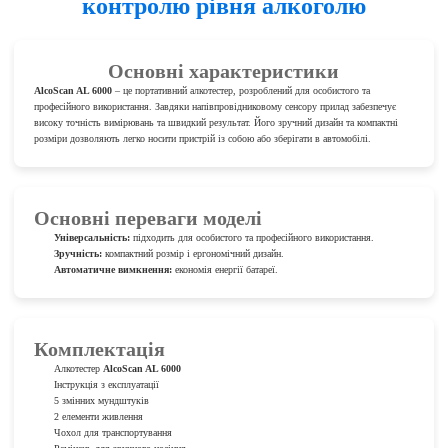
контролю рівня алкоголю
Основні характеристики
AlcoScan AL 6000
– це портативний алкотестер, розроблений для особистого та
професійного використання. Завдяки напівпровідниковому сенсору прилад забезпечує
високу точність вимірювань та швидкий результат. Його зручний дизайн та компактні
розміри дозволяють легко носити пристрій із собою або зберігати в автомобілі.
Основні переваги моделі
Універсальність:
підходить для особистого та професійного використання.
Зручність:
компактний розмір і ергономічний дизайн.
Автоматичне вимкнення:
економія енергії батареї.
Комплектація
Алкотестер
AlcoScan AL 6000
Інструкція з експлуатації
5 змінних мундштуків
2 елементи живлення
Чохол для транспортування