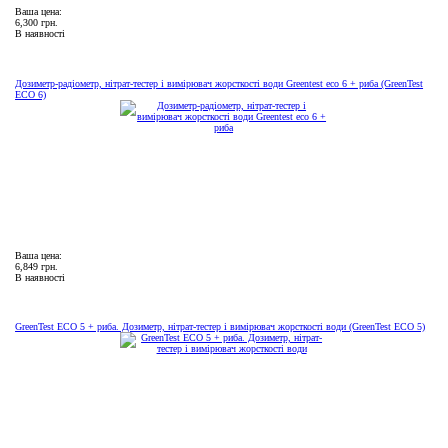
Ваша цена:
6,300 грн.
В наявності
Дозиметр-радіометр, нітрат-тестер і вимірювач жорсткості води Greentest eco 6 + риба (GreenTest
ECO 6)
Ваша цена:
6,849 грн.
В наявності
GreenTest ECO 5 + риба. Дозиметр, нітрат-тестер і вимірювач жорсткості води (GreenTest ECO 5)