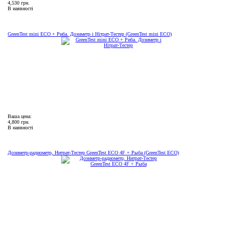
4,530 грн.
В наявності
GreenTest mini ECO + Риба. Дозиметр і Нітрат-Тестер (GreenTest mini ECO)
Ваша цена:
4,800 грн.
В наявності
Дозиметр-радиометр, Нитрат-Тестер GreenTest ECO 4F + Рыба (GreenTest ECO)