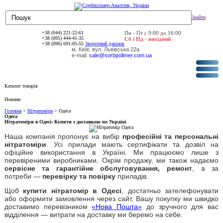
Знайти
+38 (044) 221-22-61
Пн - Пт с 9:00 до 16:00
+38 (095) 444-41-35
Сб і Нд - вихідний
+38 (096) 691-05-55
Зворотний дзвінок
м. Київ, вул. Львівська 22а
e-mail:
sale@sorbpolimer.com.ua
Каталог товарів
Новини
Головна
>
Нітратоміри
> Одеса
Одеса
Нітратоміри в Одесі: Купити з доставкою по Україні
Наша компанія пропонує на вибір
професійні та персональні
нітратоміри
. Усі прилади мають сертифікати та дозвіл на
офіційне використання в Україні. Ми працюємо лише з
перевіреними виробниками. Окрім продажу, ми також надаємо
сервісне та гарантійне обслуговування, ремонт
, а за
потреби —
перевірку та повірку
приладів.
Щоб
купити нітратомір в Одесі
, достатньо зателефонувати
або оформити замовлення через сайт. Вашу покупку ми швидко
доставимо перевізником
«Нова Пошта»
до зручного для вас
відділення — витрати на доставку ми беремо на себе.