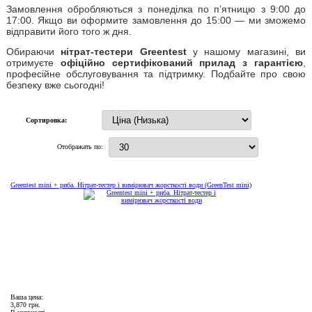
Замовлення обробляються з понеділка по п’ятницю з 9:00 до
17:00. Якщо ви оформите замовлення до 15:00 — ми зможемо
відправити його того ж дня.
Обираючи
нітрат-тестери Greentest
у нашому магазині, ви
отримуєте
офіційно сертифікований прилад з гарантією
,
професійне обслуговування та підтримку. Подбайте про свою
безпеку вже сьогодні!
Сортировка:
Отображать по:
Greentest mini + риба. Нітрат-тестер і вимірювач жорсткості води (GreenTest mini)
Ваша цена:
3,870 грн.