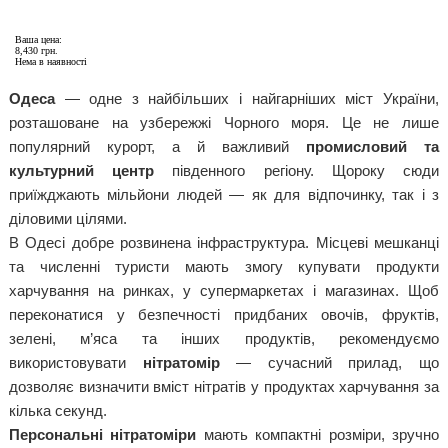
Ваша цена:
8,430 грн.
Нема в наявності
Одеса
— одне з найбільших і найгарніших міст України,
розташоване на узбережжі Чорного моря. Це не лише
популярний курорт, а й важливий
промисловий та
культурний центр
південного регіону. Щороку сюди
приїжджають мільйони людей — як для відпочинку, так і з
діловими цілями.
В Одесі добре розвинена інфраструктура. Місцеві мешканці
та численні туристи мають змогу купувати продукти
харчування на ринках, у супермаркетах і магазинах. Щоб
переконатися у безпечності придбаних овочів, фруктів,
зелені, м’яса та інших продуктів, рекомендуємо
використовувати
нітратомір
— сучасний прилад, що
дозволяє визначити вміст нітратів у продуктах харчування за
кілька секунд.
Персональні нітратоміри
мають компактні розміри, зручно