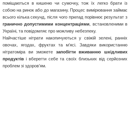
поміщаються в кишеню чи сумочку, тож їх легко брати із
собою на ринок або до магазину. Процес вимірювання займає
всього кілька секунд, після чого прилад порівнює результат з
гранично допустимими концентраціями
, встановленими в
Україні, та повідомляє про можливу небезпеку.
Найчастіше нітрати накопичуються у свіжій зелені, ранніх
овочах, ягодах, фруктах та м’ясі. Завдяки використанню
нітратоміра ви зможете
запобігти вживанню шкідливих
продуктів
і вберегти себе та своїх близьких від серйозних
проблем зі здоров’ям.